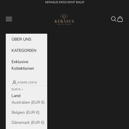
Zum Inhalt springen
KERASUS ERSCHEINT BALD!
KERASUS
Menü
Suchen
Waren
ÜBER UNS
KATEGORIEN
Exklusive
Kollektionen
ANMELDEN
EUR €
Land
Australien (EUR €)
Belgien (EUR €)
Dänemark (EUR €)