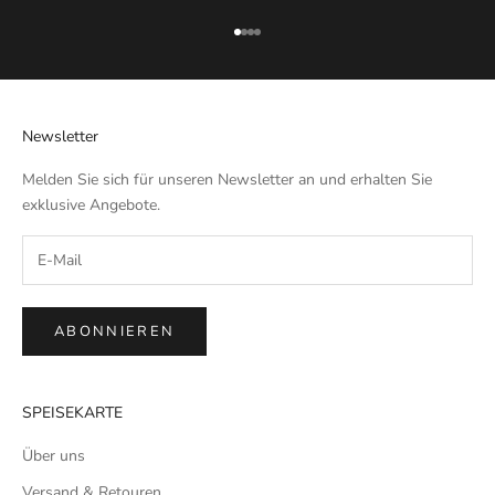
Gehe zu Element 1
Gehe zu Element 2
Gehe zu Element 3
Gehe zu Element 4
Newsletter
Melden Sie sich für unseren Newsletter an und erhalten Sie
exklusive Angebote.
ABONNIEREN
SPEISEKARTE
Über uns
Versand & Retouren