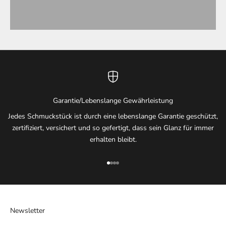
Männer
Garantie/Lebenslange Gewährleistung
Jedes Schmuckstück ist durch eine lebenslange Garantie geschützt,
zertifiziert, versichert und so gefertigt, dass sein Glanz für immer
erhalten bleibt.
Gehe zu Element 1
Gehe zu Element 2
Gehe zu Element 3
Gehe zu Element 4
Newsletter