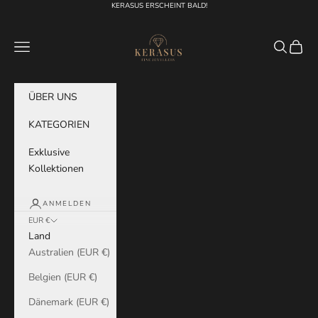
Zum Inhalt springen
KERASUS ERSCHEINT BALD!
KERASUS
Menü
Suchen
Waren
ÜBER UNS
KATEGORIEN
Exklusive
Kollektionen
ANMELDEN
EUR €
Land
Australien (EUR €)
Belgien (EUR €)
Dänemark (EUR €)