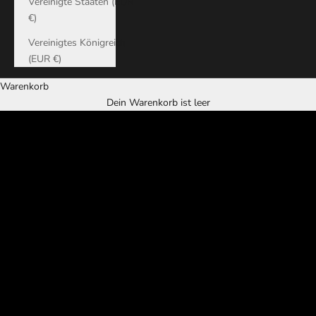
Vereinigte Staaten (EUR
€)
Vereinigtes Königreich
ENTDECKEN SIE KERASUS – BERLINS NEUE SIGNATUR IM
(EUR €)
SCHMUCK
Warenkorb
ZEITLOSES ERBE, MODERNER GEIST
Dein Warenkorb ist leer
ENTDECKEN SIE DIE KOLLEGEN
ENTDECKEN SIE EXKLUSIVE
KOLLEKTIONEN