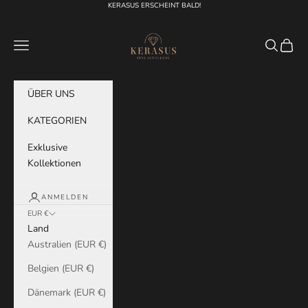
Zum Inhalt springen
KERASUS ERSCHEINT BALD!
KERASUS
Menü
Suchen
Waren
ÜBER UNS
KATEGORIEN
Exklusive
Kollektionen
ANMELDEN
EUR €
Land
Australien (EUR €)
Belgien (EUR €)
Dänemark (EUR €)