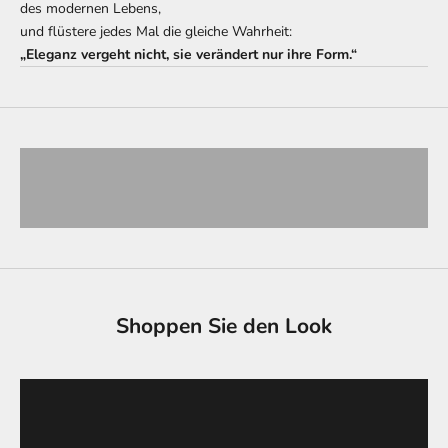
des modernen Lebens,
und flüstere jedes Mal die gleiche Wahrheit:
„Eleganz vergeht nicht, sie verändert nur ihre Form.“
Einzigartiges Erbe
PRODUKTE ANSEHEN
Urbaner Geist
PRODUKTE ANSEHEN
Shoppen Sie den Look