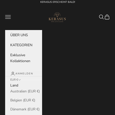
Zum Inhalt springen
KERASUS ERSCHEINT BALD!
KERASUS
Menü
Suchen
Waren
ÜBER UNS
KATEGORIEN
Exklusive
Kollektionen
ANMELDEN
EUR €
Land
Australien (EUR €)
Belgien (EUR €)
Dänemark (EUR €)