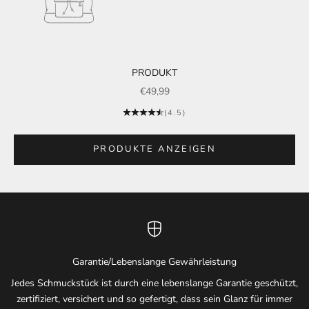
Gehe zu Element 2
Gehe zu Element 1
PRODUKT
ANGEBOT
€49,99
(4.5)
Gehe zu Element 3
PRODUKTE ANZEIGEN
Garantie/Lebenslange Gewährleistung
Jedes Schmuckstück ist durch eine lebenslange Garantie geschützt,
zertifiziert, versichert und so gefertigt, dass sein Glanz für immer