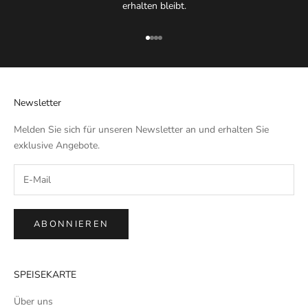
erhalten bleibt.
Gehe zu Element 1
Gehe zu Element 2
Gehe zu Element 3
Gehe zu Element 4
Newsletter
Melden Sie sich für unseren Newsletter an und erhalten Sie
exklusive Angebote.
ABONNIEREN
SPEISEKARTE
Über uns