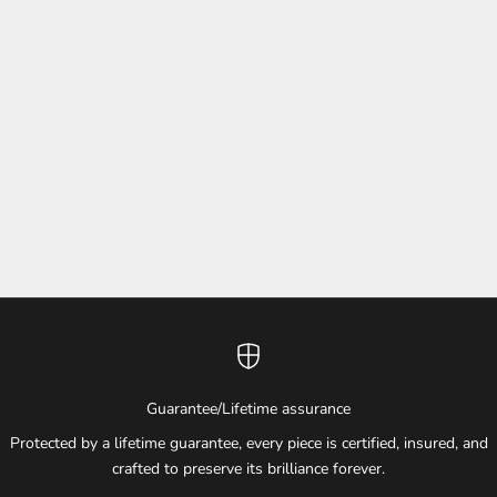
Sepete ekle
Sepete ekle
18 AYAR ALTIN PIRLANTA
14 AYAR ALTIN SAFIR VE
DETAYLI KOLYE
PIRLANTA KOLYE
İNDIRIMLI FIYAT
İNDIRIMLI FIYAT
€2.765,00
€2.765,00
Guarantee/Lifetime assurance
Protected by a lifetime guarantee, every piece is certified, insured, and
crafted to preserve its brilliance forever.