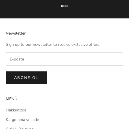
1 ögesine git
2 ögesine git
3 ögesine git
4 ögesine git
Newsletter
Sign up to our newsletter to receive exclusive offers.
ABONE OL
MENÜ
Hakkımızda
Kargolama ve İade