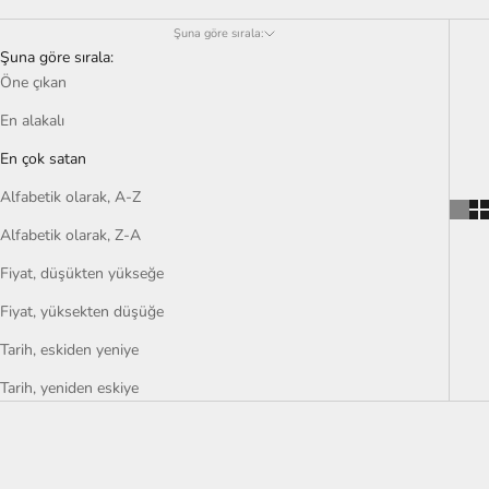
Amaçlı hareket eden, kendine güvenen bireyler için tasarlanan her
tasarım, zahmetsiz zarafeti ve kentsel gücü temsil ediyor; gece
Şuna göre sırala:
Şuna göre sırala:
ışıklarının ve modern ruhun nabzının bir yansıması.
Öne çıkan
En alakalı
En çok satan
Alfabetik olarak, A-Z
Alfabetik olarak, Z-A
Fiyat, düşükten yükseğe
Fiyat, yüksekten düşüğe
Tarih, eskiden yeniye
Tarih, yeniden eskiye