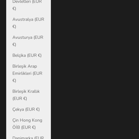
Devletleri (EUR
€)
Avustralya (EUR
€)
Avusturya (EUR
€)
Belçika (EUR €)
Birleşik Arap
Emirlikleri (EUR
€)
Birleşik Krallık
(EUR €)
Çekya (EUR €)
Çin Hong Kong
ÖİB (EUR €)
Danimarka (EUR