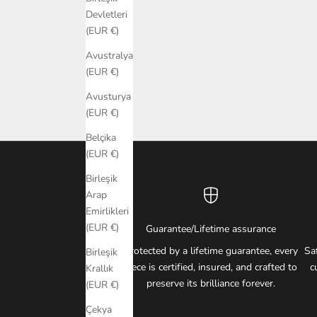
Devletleri
(EUR €)
Avustralya
(EUR €)
Avusturya
(EUR €)
Belçika
(EUR €)
Birleşik
Arap
Emirlikleri
(EUR €)
Guarantee/Lifetime assurance
Protected by a lifetime guarantee, every
Sa
Birleşik
piece is certified, insured, and crafted to
c
Krallık
preserve its brilliance forever.
(EUR €)
Çekya