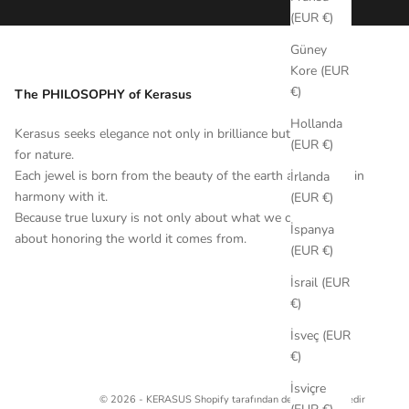
(EUR €)
Güney
Kore (EUR
€)
The PHILOSOPHY of Kerasus
Hollanda
Kerasus seeks elegance not only in brilliance but in respect
(EUR €)
for nature.
Each jewel is born from the beauty of the earth and crafted in
İrlanda
harmony with it.
(EUR €)
Because true luxury is not only about what we create, it’s
İspanya
about honoring the world it comes from.
(EUR €)
İsrail (EUR
€)
İsveç (EUR
€)
İsviçre
© 2026 - KERASUS
Shopify tarafından desteklenmektedir