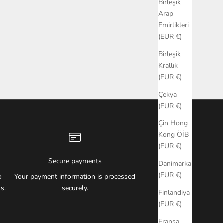
Birleşik
Arap
Emirlikleri
(EUR €)
Birleşik
Krallık
(EUR €)
Çekya
(EUR €)
Çin Hong
Kong ÖİB
(EUR €)
Secure payments
Danimarka
(EUR €)
o
Your payment information is processed
s.
securely.
Finlandiya
(EUR €)
Fransa