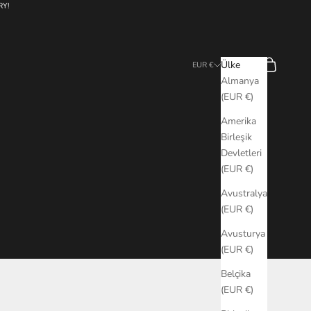
RY!
Ara
Sepet
Ülke
EUR €
Almanya
(EUR €)
Amerika
Birleşik
Devletleri
(EUR €)
Avustralya
(EUR €)
Avusturya
(EUR €)
Belçika
(EUR €)