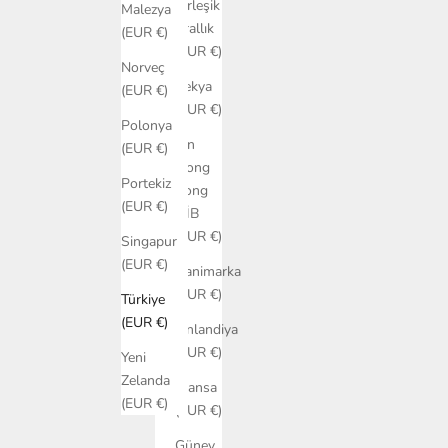
Birleşik
Malezya
Krallık
(EUR €)
(EUR €)
Norveç
Çekya
(EUR €)
(EUR €)
Polonya
Çin
(EUR €)
Hong
Portekiz
Kong
(EUR €)
ÖİB
(EUR €)
Singapur
(EUR €)
Danimarka
(EUR €)
Türkiye
(EUR €)
Finlandiya
(EUR €)
Yeni
Zelanda
Fransa
(EUR €)
(EUR €)
Güney