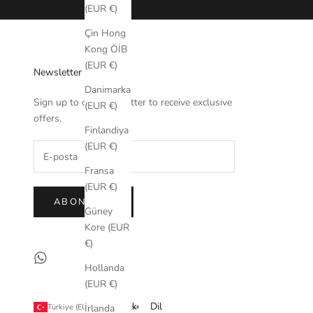
(EUR €)
Çin Hong
Kong ÖİB
(EUR €)
Newsletter
Danimarka
Sign up to our newsletter to receive exclusive
(EUR €)
offers.
Finlandiya
(EUR €)
Fransa
(EUR €)
ABONE OL
Güney
Kore (EUR
€)
Hollanda
(EUR €)
Ülke
Dil
Türkiye (EUR €)
Türkçe
İrlanda