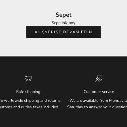
Sepet
Sepetiniz boş
ALIŞVERIŞE DEVAM EDIN
Safe shipping
Customer service
fe worldwide shipping and returns,
We are available from Monday t
ustoms and duties taxes included.
Saturday to answer your question