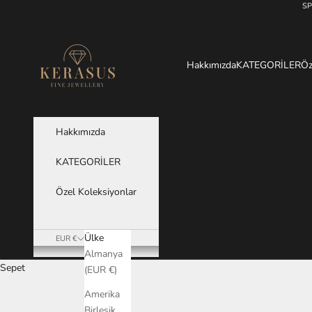
İçeriğe geç
SP
KERASUS
Hakkımızda
KATEGORİLER
Öz
Hakkımızda
KATEGORİLER
Özel Koleksiyonlar
Ülke
EUR €
Almanya
Sepet
(EUR €)
Amerika
Birleşik