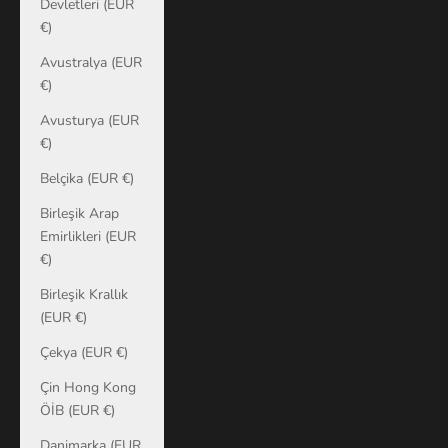
Devletleri (EUR
€)
Avustralya (EUR
€)
Avusturya (EUR
€)
Belçika (EUR €)
Birleşik Arap
Emirlikleri (EUR
€)
Birleşik Krallık
(EUR €)
Çekya (EUR €)
Çin Hong Kong
ÖİB (EUR €)
Danimarka (EUR