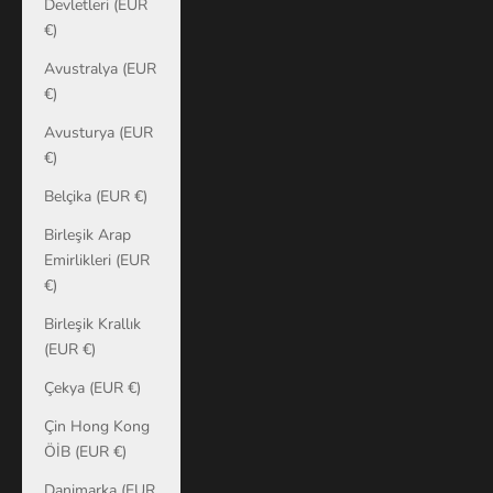
Devletleri (EUR
€)
Avustralya (EUR
€)
Avusturya (EUR
€)
Belçika (EUR €)
Birleşik Arap
Emirlikleri (EUR
€)
Birleşik Krallık
(EUR €)
Çekya (EUR €)
Çin Hong Kong
ÖİB (EUR €)
Danimarka (EUR